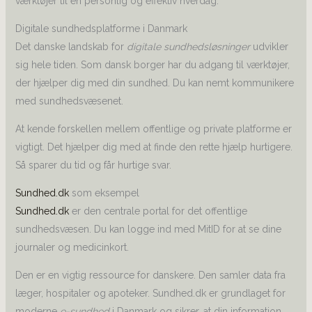
værktøjer til en personlig og effektiv hverdag.
Digitale sundhedsplatforme i Danmark
Det danske landskab for
digitale sundhedsløsninger
udvikler
sig hele tiden. Som dansk borger har du adgang til værktøjer,
der hjælper dig med din sundhed. Du kan nemt kommunikere
med sundhedsvæsenet.
At kende forskellen mellem offentlige og private platforme er
vigtigt. Det hjælper dig med at finde den rette hjælp hurtigere.
Så sparer du tid og får hurtige svar.
Sundhed.dk
som eksempel
Sundhed.dk
er den centrale portal for det offentlige
sundhedsvæsen. Du kan logge ind med MitID for at se dine
journaler og medicinkort.
Den er en vigtig ressource for danskere. Den samler data fra
læger, hospitaler og apoteker. Sundhed.dk er grundlaget for
moderne
e-sundhed
i Danmark og sikrer, at din information