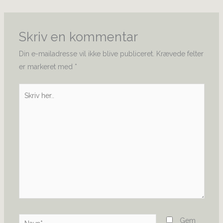
Skriv en kommentar
Din e-mailadresse vil ikke blive publiceret.
Krævede felter
er markeret med
*
Skriv
her..
Navn*
Gem