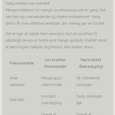
Vælg kvalitet over kvantitet
Mange installerer for mange
sundhedsapps
på én gang. Det
kan føle sig overvældende og dræbe motivationen. Vælg
derfor få, men effektive værktøjer, der virkelig gør en forskel.
Det er lige så vigtigt med
wearable tech til sundhed
. Et
pålideligt device er bedre end mange gadgets. Kvalitet sikrer,
at teknologien hjælper dig fremad, ikke skaber stress.
Lav kvalitet
Høj kvalitet
Fokusområde
(Stressende)
(Bæredygtig)
Antal
Mange apps
Få, målrettede
værktøjer
uden formål
løsninger
Konstant
Faste, planlagte
Data-tjek
overvågning
tjek
Drevet af
Drevet af