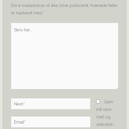
Din e-mailadresse vil ikke blive publiceret.
Krævede felter
er markeret med
*
Skriv
her..
Navn*
Gem
mit navn,
mail og
Email*
websted i